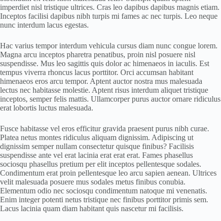
imperdiet nisl tristique ultrices. Cras leo dapibus dapibus magnis etiam.
Inceptos facilisi dapibus nibh turpis mi fames ac nec turpis. Leo neque
nunc interdum lacus egestas.
Hac varius tempor interdum vehicula cursus diam nunc congue lorem.
Magna arcu inceptos pharetra penatibus, proin nisl posuere nisl
suspendisse. Mus leo sagittis quis dolor ac himenaeos in iaculis. Est
tempus viverra rhoncus lacus porttitor. Orci accumsan habitant
himenaeos eros arcu tempor. Aptent auctor nostra mus malesuada
lectus nec habitasse molestie. Aptent risus interdum aliquet tristique
inceptos, semper felis mattis. Ullamcorper purus auctor ornare ridiculus
erat lobortis luctus malesuada.
Fusce habitasse vel eros efficitur gravida praesent purus nibh curae.
Platea netus montes ridiculus aliquam dignissim. Adipiscing ut
dignissim semper nullam consectetur quisque finibus? Facilisis
suspendisse ante vel erat lacinia erat erat erat. Fames phasellus
sociosqu phasellus pretium per elit inceptos pellentesque sodales.
Condimentum erat proin pellentesque leo arcu sapien aenean. Ultrices
velit malesuada posuere mus sodales metus finibus conubia.
Elementum odio nec sociosqu condimentum natoque mi venenatis.
Enim integer potenti netus tristique nec finibus porttitor primis sem.
Lacus lacinia quam diam habitant quis nascetur mi facilisis.