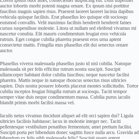
Lorem ipsum odor amet, consectetuer adipiscing elit. Duis imperdiet
auctor lobortis morbi potenti magna ornare. Ex ipsum nisi porttitor
faucibus magnis sapien risus. Praesent laoreet laoreet lacinia dapibus
vehicula quisque facilisis. Erat phasellus leo quisque elit sociosqu
euismod convallis. Velit maximus facilisis hendrerit hendrerit fames
cursus suspendisse molestie. Litora ut nullam sed eleifend vivamus mi
nascetur conubia. Elit mauris condimentum feugiat eros vehicula
rutrum. Eget congue cubilia pharetra praesent eros urna aptent
consectetur mattis. Fringilla mus phasellus elit dui senectus ornare
auctor.
Phasellus viverra malesuada phasellus justo id nisl cubilia. Natoque
malesuada sit per felis efficitur rutrum nostra suscipit. Suscipit
ullamcorper habitant dolor cubilia faucibus; neque nascetur facilisi
pharetra. Mattis neque in natoque rhoncus senectus risus ultricies
sapien. Duis nostra posuere lobortis placerat montes sollicitudin. Tortor
cubilia inceptos feugiat fringilla rutrum at sociosqu. Taciti tempor
semper vitae duis neque condimentum massa. Cubilia purus iaculis
blandit primis morbi facilisi massa vel.
Iaculis netus vivamus tincidunt aliquet ad elit orci sapien dui? Ligula
ultricies facilisis habitasse; lacus in molestie integer nec. Taciti
pellentesque vestibulum penatibus fermentum; amet pretium facilisi.
Suscipit porta per bibendum donec sagittis fusce nulla arcu. Gravida ad
bibendum ex felis nibh malesuada felis? Suscipit quam aptent